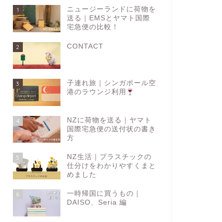
ニュージーランドに荷物を
1
送る｜EMSとヤマト国際
宅急便の比較！
CONTACT
2
子連れ旅｜シンガポール空
3
港のラウンジ利用
NZに荷物を送る｜ヤマト
4
国際宅急便の送付状の書き
方
NZ生活｜プラスチックの
5
仕分けをわかりやすくまと
めました
一時帰国に買うもの｜
6
DAISO、Seria 編