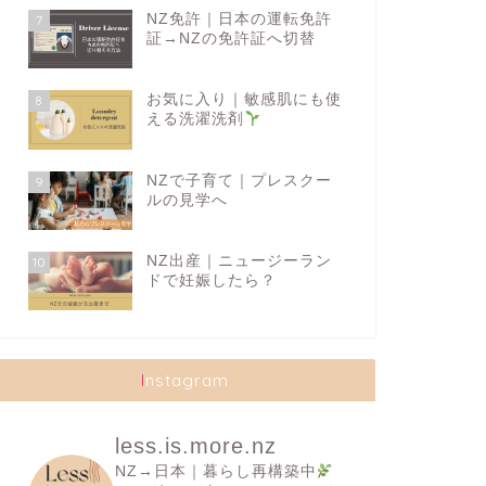
NZ免許｜日本の運転免許
7
証→NZの免許証へ切替
お気に入り｜敏感肌にも使
8
える洗濯洗剤
NZで子育て｜プレスクー
9
ルの見学へ
NZ出産｜ニュージーラン
10
ドで妊娠したら？
Instagram
less.is.more.nz
NZ→日本｜暮らし再構築中