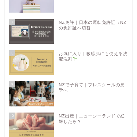
7
NZ免許｜日本の運転免許証→NZ
の免許証へ切替
8
お気に入り｜敏感肌にも使える洗
濯洗剤
9
NZで子育て｜プレスクールの見
学へ
10
NZ出産｜ニュージーランドで妊
娠したら？