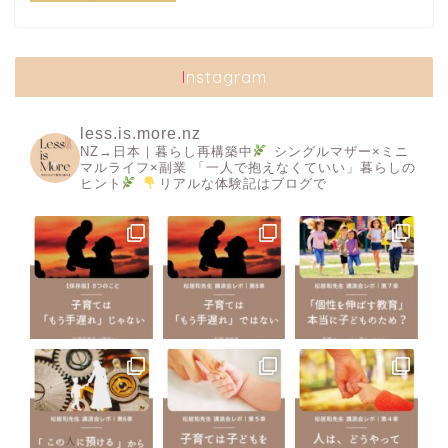
Instagram
less.is.more.nz
NZ→日本｜暮らし再構築中
シングルマザー×ミニ
マルライフ×副業
「一人で抱えなくていい」暮らしの
ヒント
リアルな体験記はブログで