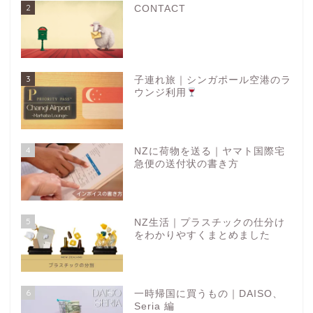
2
CONTACT
3
子連れ旅｜シンガポール空港のラ
ウンジ利用
4
NZに荷物を送る｜ヤマト国際宅
急便の送付状の書き方
5
NZ生活｜プラスチックの仕分け
をわかりやすくまとめました
6
一時帰国に買うもの｜DAISO、
Seria 編