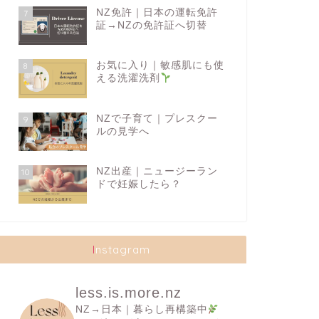
NZ免許｜日本の運転免許
7
証→NZの免許証へ切替
お気に入り｜敏感肌にも使
8
える洗濯洗剤
NZで子育て｜プレスクー
9
ルの見学へ
NZ出産｜ニュージーラン
10
ドで妊娠したら？
Instagram
less.is.more.nz
NZ→日本｜暮らし再構築中