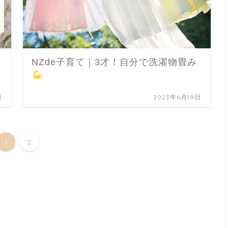
NZde子育て｜3才！自分で洗濯物畳み
日
2023年6月19日
1
2