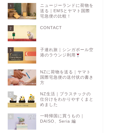
ニュージーランドに荷物を
1
送る｜EMSとヤマト国際
宅急便の比較！
CONTACT
2
子連れ旅｜シンガポール空
3
港のラウンジ利用
NZに荷物を送る｜ヤマト
4
国際宅急便の送付状の書き
方
NZ生活｜プラスチックの
5
仕分けをわかりやすくまと
めました
一時帰国に買うもの｜
6
DAISO、Seria 編