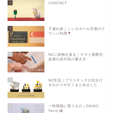
2
CONTACT
3
子連れ旅｜シンガポール空港のラ
ウンジ利用
4
NZに荷物を送る｜ヤマト国際宅
急便の送付状の書き方
5
NZ生活｜プラスチックの仕分け
をわかりやすくまとめました
6
一時帰国に買うもの｜DAISO、
Seria 編