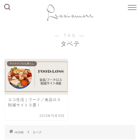
― TAG ―
タベテ
サステナブルな暮らし
エコ生活｜フード／食品ロス
削減サイト３選！
2023年10月10日
HOME
タベテ