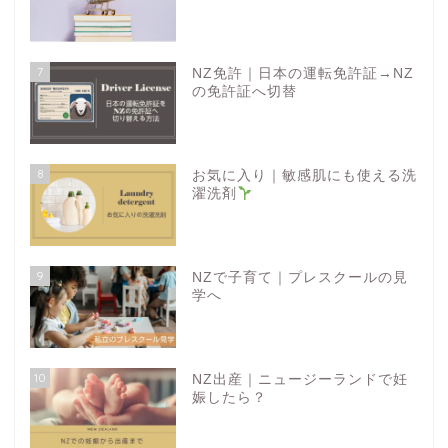
7
NZ免許｜日本の運転免許証→NZ
の免許証へ切替
8
お気に入り｜敏感肌にも使える洗
濯洗剤
9
NZで子育て｜プレスクールの見
学へ
10
NZ出産｜ニュージーランドで妊
娠したら？