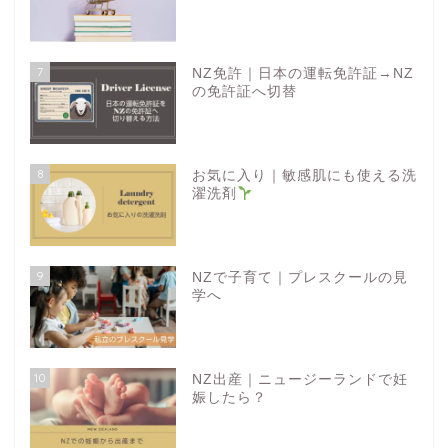
7
NZ免許｜日本の運転免許証→NZ
の免許証へ切替
8
お気に入り｜敏感肌にも使える洗
濯洗剤
9
NZで子育て｜プレスクールの見
学へ
10
NZ出産｜ニュージーランドで妊
娠したら？