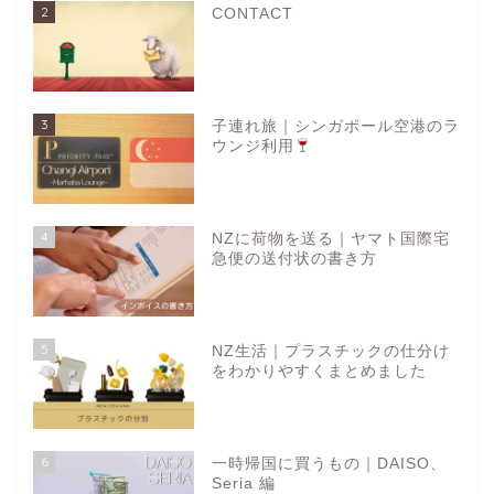
2
CONTACT
3
子連れ旅｜シンガポール空港のラ
ウンジ利用
4
NZに荷物を送る｜ヤマト国際宅
急便の送付状の書き方
5
NZ生活｜プラスチックの仕分け
をわかりやすくまとめました
6
一時帰国に買うもの｜DAISO、
Seria 編