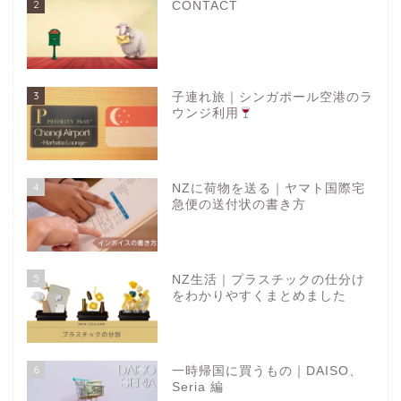
2
CONTACT
3
子連れ旅｜シンガポール空港のラ
ウンジ利用
4
NZに荷物を送る｜ヤマト国際宅
急便の送付状の書き方
5
NZ生活｜プラスチックの仕分け
をわかりやすくまとめました
6
一時帰国に買うもの｜DAISO、
Seria 編