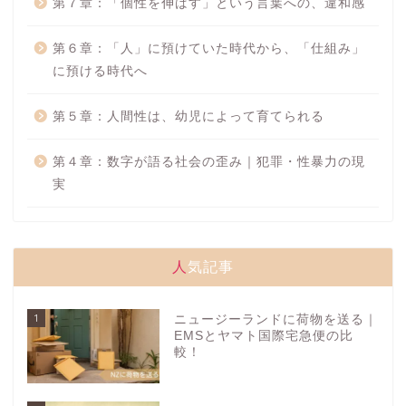
第７章：「個性を伸ばす」という言葉への、違和感
第６章：「人」に預けていた時代から、「仕組み」
に預ける時代へ
第５章：人間性は、幼児によって育てられる
第４章：数字が語る社会の歪み｜犯罪・性暴力の現
実
人気記事
1
ニュージーランドに荷物を送る｜
EMSとヤマト国際宅急便の比
較！