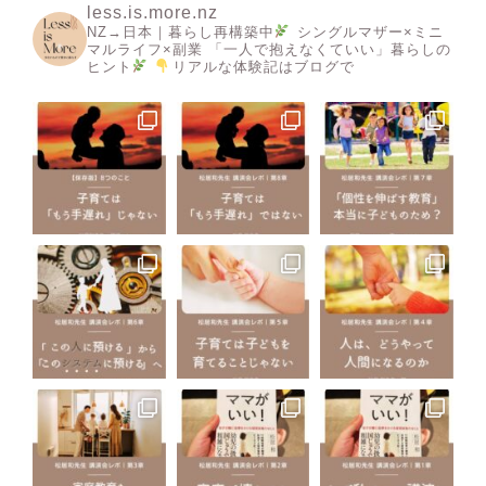
less.is.more.nz
NZ→日本｜暮らし再構築中
シングルマザー×ミニ
マルライフ×副業
「一人で抱えなくていい」暮らしの
ヒント
リアルな体験記はブログで