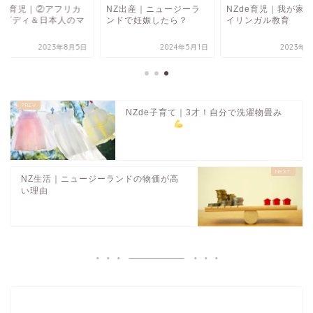
Zde育児｜②アフリカ
NZ出産｜ニュージーラ
NZde育児｜我が家
のダディ＆日本人のマ
ンドで妊娠したら？
イリンガル教育
ー
2023年8月5日
2024年5月1日
2023年6
NZde子育て｜3才！自分で洗濯物畳み
NZ生活｜ニュージーランドの物価が高
い理由