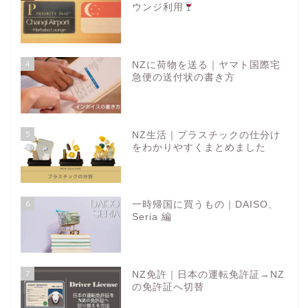
ウンジ利用
4
NZに荷物を送る｜ヤマト国際宅
急便の送付状の書き方
5
NZ生活｜プラスチックの仕分け
をわかりやすくまとめました
6
一時帰国に買うもの｜DAISO、
Seria 編
7
NZ免許｜日本の運転免許証→NZ
の免許証へ切替