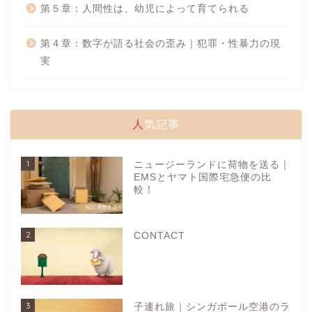
第５章：人間性は、幼児によって育てられる
第４章：数字が語る社会の歪み｜犯罪・性暴力の現
実
人気記事
1
ニュージーランドに荷物を送る｜
EMSとヤマト国際宅急便の比
較！
2
CONTACT
3
子連れ旅｜シンガポール空港のラ