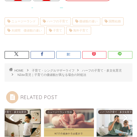
ニュージーランド
ハーフの子育て
価値観の違い
国際結婚
夫婦間 価値観の違い
子育て
海外子育て
HOME
子育て・シングルマザーライフ
ハーフの子育て・多文化育児
NZde育児｜子育ての価値観が異なる場合の対処法
RELATED POST
フの子育て・多文化育児
ニュージーランド生活
ハーフの子育て・多文化育児