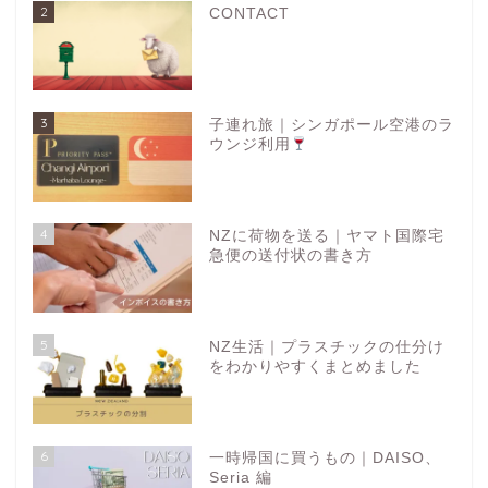
2
CONTACT
3
子連れ旅｜シンガポール空港のラ
ウンジ利用
4
NZに荷物を送る｜ヤマト国際宅
急便の送付状の書き方
5
NZ生活｜プラスチックの仕分け
をわかりやすくまとめました
6
一時帰国に買うもの｜DAISO、
Seria 編