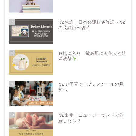
7
NZ免許｜日本の運転免許証→NZ
の免許証へ切替
8
お気に入り｜敏感肌にも使える洗
濯洗剤
9
NZで子育て｜プレスクールの見
学へ
10
NZ出産｜ニュージーランドで妊
娠したら？