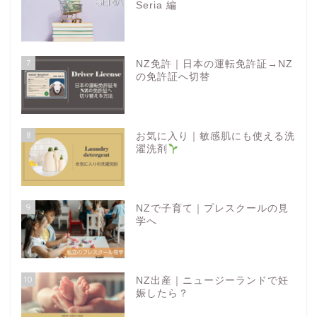
Seria 編
7
NZ免許｜日本の運転免許証→NZ
の免許証へ切替
8
お気に入り｜敏感肌にも使える洗
濯洗剤
9
NZで子育て｜プレスクールの見
学へ
10
NZ出産｜ニュージーランドで妊
娠したら？