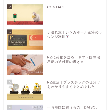
2
CONTACT
3
子連れ旅｜シンガポール空港のラ
ウンジ利用
4
NZに荷物を送る｜ヤマト国際宅
急便の送付状の書き方
5
NZ生活｜プラスチックの仕分け
をわかりやすくまとめました
6
一時帰国に買うもの｜DAISO、