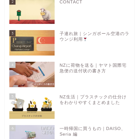
2
CONTACT
3
子連れ旅｜シンガポール空港のラ
ウンジ利用
4
NZに荷物を送る｜ヤマト国際宅
急便の送付状の書き方
5
NZ生活｜プラスチックの仕分け
をわかりやすくまとめました
6
一時帰国に買うもの｜DAISO、
Seria 編