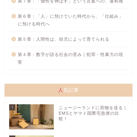
第７章：「個性を伸ばす」という言葉への、違和感
第６章：「人」に預けていた時代から、「仕組み」
に預ける時代へ
第５章：人間性は、幼児によって育てられる
第４章：数字が語る社会の歪み｜犯罪・性暴力の現
実
人気記事
1
ニュージーランドに荷物を送る｜
EMSとヤマト国際宅急便の比
較！