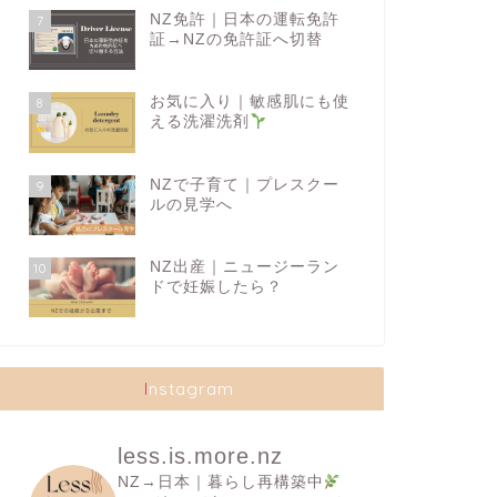
NZ免許｜日本の運転免許
7
証→NZの免許証へ切替
お気に入り｜敏感肌にも使
8
える洗濯洗剤
NZで子育て｜プレスクー
9
ルの見学へ
NZ出産｜ニュージーラン
10
ドで妊娠したら？
Instagram
less.is.more.nz
NZ→日本｜暮らし再構築中