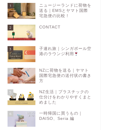
ニュージーランドに荷物を
1
送る｜EMSとヤマト国際
宅急便の比較！
CONTACT
2
子連れ旅｜シンガポール空
3
港のラウンジ利用
NZに荷物を送る｜ヤマト
4
国際宅急便の送付状の書き
方
NZ生活｜プラスチックの
5
仕分けをわかりやすくまと
めました
一時帰国に買うもの｜
6
DAISO、Seria 編